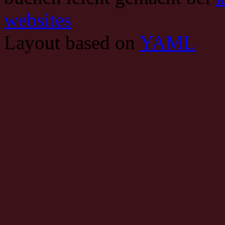
websites
Layout based on
YAML