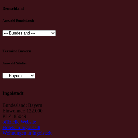
Deutschland
Auswahl Bundesland:
Termine Bayern
Auswahl Städte:
Ingolstadt
Bundesland: Bayern
Einwohner: 122.000
PLZ: 85049
offizielle Website
Hotels in Ingolstadt
Wohnungen in Ingolstadt