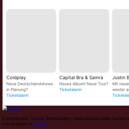
Konzertkarten, Tickets, Eintrittskarten, Musicalkarten online buchen 
Layout based on
YAML