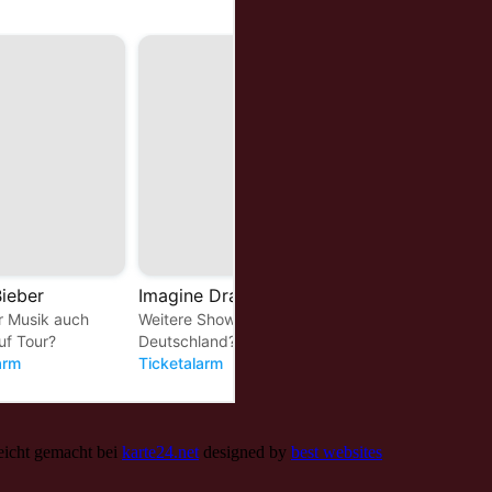
leicht gemacht bei
karte24.net
designed by
best websites