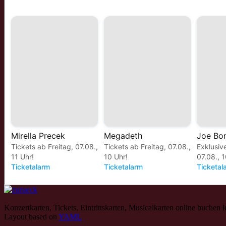
Konzertkarten, Tickets, Eintrittskarten, Musicalkarten online buchen 
Layout based on
YAML