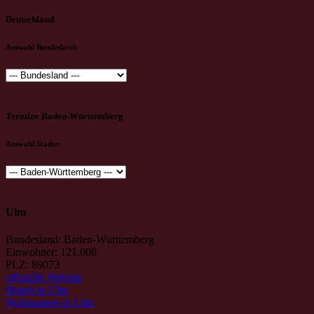
Deutschland
Auswahl Bundesland:
Termine Baden-Württemberg
Auswahl Städte:
Ulm
Bundesland: Baden-Württemberg
Einwohner: 121.000
PLZ: 89073
offizielle Website
Hotels in Ulm
Wohnungen in Ulm