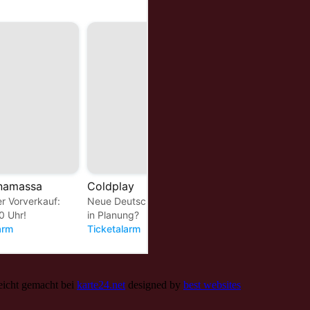
leicht gemacht bei
karte24.net
designed by
best websites