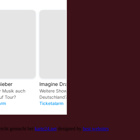
leicht gemacht bei
karte24.net
designed by
best websites