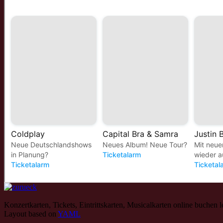
Konzertkarten, Tickets, Eintrittskarten, Musicalkarten online buchen 
Layout based on
YAML